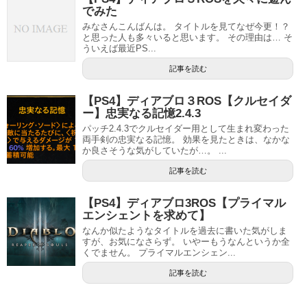
でみた
みなさんこんばんは。 タイトルを見てなぜ今更！？
と思った人も多々いると思います。 その理由は… そ
ういえば最近PS...
記事を読む
【PS4】ディアブロ３ROS【クルセイダ
ー】忠実なる記憶2.4.3
パッチ2.4.3でクルセイダー用として生まれ変わった
両手剣の忠実なる記憶。 効果を見たときは、なかな
か良さそうな気がしていたが…。 ...
記事を読む
【PS4】ディアブロ3ROS【プライマル
エンシェントを求めて】
なんか似たようなタイトルを過去に書いた気がしま
すが、お気になさらず。 いやーもうなんというか全
くでません。 プライマルエンシェン...
記事を読む