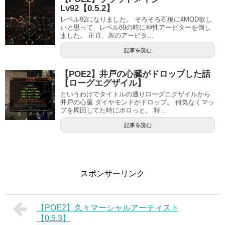
Lv92【0.5.2】
レベル92になりました。 そろそろ石板に4MOD欲し
いと思って、レベル89の時に神性アービターを倒し
ました。 正直、灰のアービタ...
記事を読む
【POE2】井戸の心臓がドロップした話
【ローグエグザイル】
というわけでタイトルの通りローグエグザイルから
井戸の心臓 ダイヤモンドがドロップ。 何気なくマッ
プを周回してた時にポロっと。 特...
記事を読む
スポンサーリンク
【POE2】久々マーシャルアーティスト
【0.5.3】