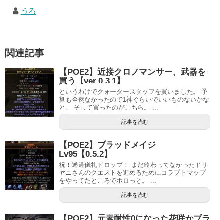
うろ
関連記事
【POE2】近接クロノマンサー、武器を
買う【ver.0.3.1】
というわけでクォータースタッフを買いました。 予
算も全然なかったので1神ぐらいでいいものないかな
と。 そして買ったのがこちら。 ...
記事を読む
【POE2】ブラッドメイジ
Lv95【0.5.2】
祝！通過儀礼ドロップ！ まだ終わってなかったドリ
ヤニさんのクエストを進めるためにコラプトマップ
をやってたところでポロっと。 ...
記事を読む
【POE2】元素耐性0になった花咲かブラ