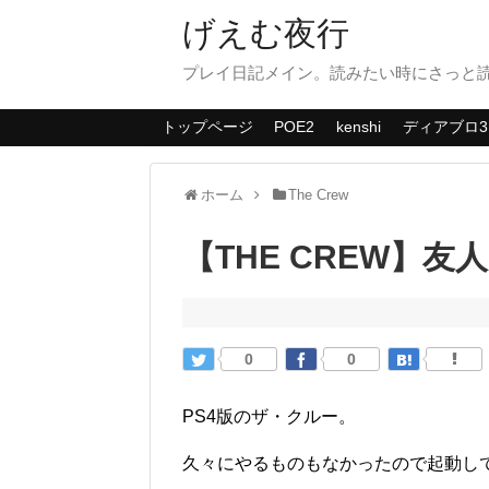
げえむ夜行
プレイ日記メイン。読みたい時にさっと
トップページ
POE2
kenshi
ディアブロ3
ホーム
The Crew
【THE CREW】友
0
0
PS4版のザ・クルー。
久々にやるものもなかったので起動し