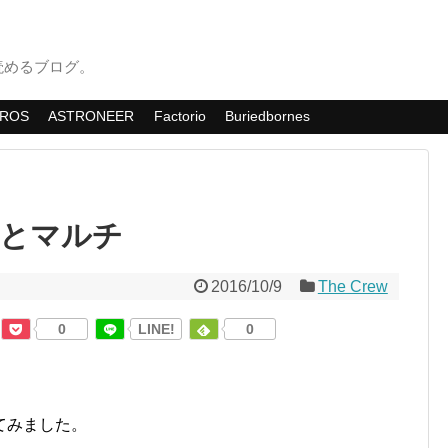
読めるブログ。
ROS
ASTRONEER
Factorio
Buriedbornes
人とマルチ
2016/10/9
The Crew
0
LINE!
0
てみました。