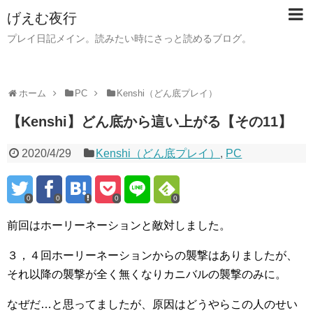
げえむ夜行
プレイ日記メイン。読みたい時にさっと読めるブログ。
ホーム
PC
Kenshi（どん底プレイ）
【Kenshi】どん底から這い上がる【その11】
2020/4/29
Kenshi（どん底プレイ）
,
PC
0
0
0
0
前回はホーリーネーションと敵対しました。
３，４回ホーリーネーションからの襲撃はありましたが、
それ以降の襲撃が全く無くなりカニバルの襲撃のみに。
なぜだ…と思ってましたが、原因はどうやらこの人のせい