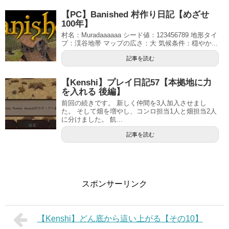
【PC】Banished 村作り日記【めざせ
100年】
村名：Muradaaaaaa シード値：123456789 地形タイ
プ：渓谷地帯 マップの広さ：大 気候条件：穏やか...
記事を読む
【Kenshi】プレイ日記57【本拠地に力
を入れる 後編】
前回の続きです。 新しく仲間を3人加入させまし
た。 そして畑を増やし、コンロ担当1人と畑担当2人
に分けました。 飢...
記事を読む
スポンサーリンク
【Kenshi】どん底から這い上がる【その10】