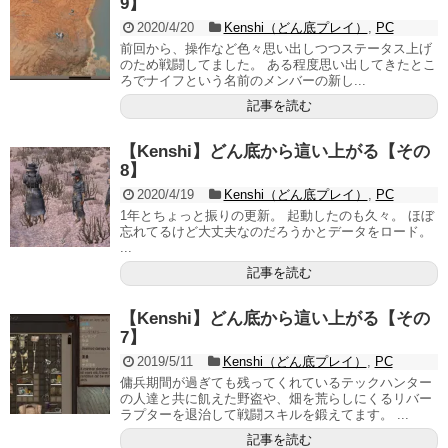
9】
2020/4/20
Kenshi（どん底プレイ）
,
PC
前回から、操作など色々思い出しつつステータス上げ
のため戦闘してました。 ある程度思い出してきたとこ
ろでナイフという名前のメンバーの新し...
記事を読む
【Kenshi】どん底から這い上がる【その
8】
2020/4/19
Kenshi（どん底プレイ）
,
PC
1年とちょっと振りの更新。 起動したのも久々。 ほぼ
忘れてるけど大丈夫なのだろうかとデータをロード。
...
記事を読む
【Kenshi】どん底から這い上がる【その
7】
2019/5/11
Kenshi（どん底プレイ）
,
PC
傭兵期間が過ぎても残ってくれているテックハンター
の人達と共に飢えた野盗や、畑を荒らしにくるリバー
ラプターを退治して戦闘スキルを鍛えてます。 ...
記事を読む