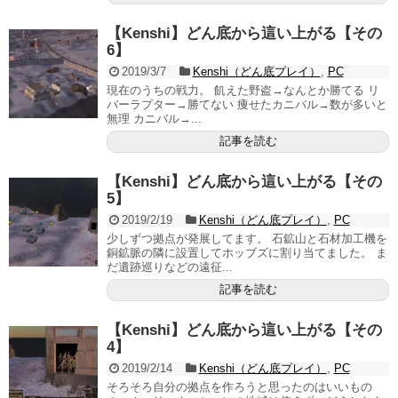
【Kenshi】どん底から這い上がる【その
6】
2019/3/7
Kenshi（どん底プレイ）
,
PC
現在のうちの戦力。 飢えた野盗→なんとか勝てる リ
バーラプター→勝てない 痩せたカニバル→数が多いと
無理 カニバル→...
記事を読む
【Kenshi】どん底から這い上がる【その
5】
2019/2/19
Kenshi（どん底プレイ）
,
PC
少しずつ拠点が発展してます。 石鉱山と石材加工機を
銅鉱脈の隣に設置してホッブズに割り当てました。 ま
だ遺跡巡りなどの遠征...
記事を読む
【Kenshi】どん底から這い上がる【その
4】
2019/2/14
Kenshi（どん底プレイ）
,
PC
そろそろ自分の拠点を作ろうと思ったのはいいもの