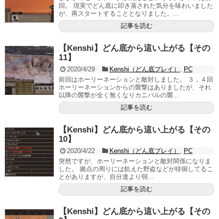
回。 現実でどん底に叩き落された気分を味わいました
が、再スタートすることとなりました。...
記事を読む
【Kenshi】どん底から這い上がる【その
11】
2020/4/29
Kenshi（どん底プレイ）
,
PC
前回はホーリーネーションと敵対しました。 ３，４回
ホーリーネーションからの襲撃はありましたが、それ
以降の襲撃が全く無くなりカニバルの襲...
記事を読む
【Kenshi】どん底から這い上がる【その
10】
2020/4/22
Kenshi（どん底プレイ）
,
PC
突然ですが、ホーリーネーションと敵対関係になりま
した。 拠点の周りには飢えた野盗などが徘徊してるこ
とがありますが、自分達より弱...
記事を読む
【Kenshi】どん底から這い上がる【その